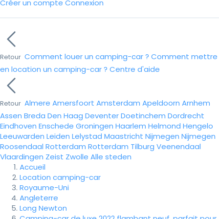
Créer un compte
Connexion
Comment louer un camping-car ?
Comment mettre
Retour
en location un camping-car ?
Centre d'aide
Almere
Amersfoort
Amsterdam
Apeldoorn
Arnhem
Retour
Assen
Breda
Den Haag
Deventer
Doetinchem
Dordrecht
Eindhoven
Enschede
Groningen
Haarlem
Helmond
Hengelo
Leeuwarden
Leiden
Lelystad
Maastricht
Nijmegen
Nijmegen
Roosendaal
Rotterdam
Rotterdam
Tilburg
Veenendaal
Vlaardingen
Zeist
Zwolle
Alle steden
Accueil
Location camping-car
Royaume-Uni
Angleterre
Long Newton
Camping-car de luxe 2022 flambant neuf, parfait pour