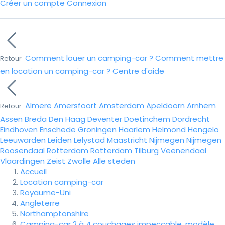
Créer un compte
Connexion
Comment louer un camping-car ?
Comment mettre
Retour
en location un camping-car ?
Centre d'aide
Almere
Amersfoort
Amsterdam
Apeldoorn
Arnhem
Retour
Assen
Breda
Den Haag
Deventer
Doetinchem
Dordrecht
Eindhoven
Enschede
Groningen
Haarlem
Helmond
Hengelo
Leeuwarden
Leiden
Lelystad
Maastricht
Nijmegen
Nijmegen
Roosendaal
Rotterdam
Rotterdam
Tilburg
Veenendaal
Vlaardingen
Zeist
Zwolle
Alle steden
Accueil
Location camping-car
Royaume-Uni
Angleterre
Northamptonshire
Camping-car 2 à 4 couchages impeccable, modèle