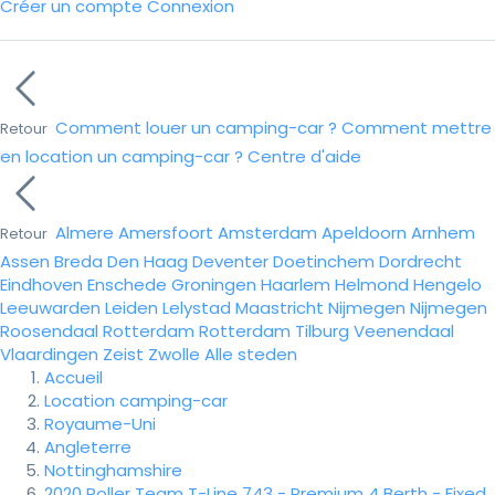
Créer un compte
Connexion
Comment louer un camping-car ?
Comment mettre
Retour
en location un camping-car ?
Centre d'aide
Almere
Amersfoort
Amsterdam
Apeldoorn
Arnhem
Retour
Assen
Breda
Den Haag
Deventer
Doetinchem
Dordrecht
Eindhoven
Enschede
Groningen
Haarlem
Helmond
Hengelo
Leeuwarden
Leiden
Lelystad
Maastricht
Nijmegen
Nijmegen
Roosendaal
Rotterdam
Rotterdam
Tilburg
Veenendaal
Vlaardingen
Zeist
Zwolle
Alle steden
Accueil
Location camping-car
Royaume-Uni
Angleterre
Nottinghamshire
2020 Roller Team T-Line 743 - Premium 4 Berth - Fixed