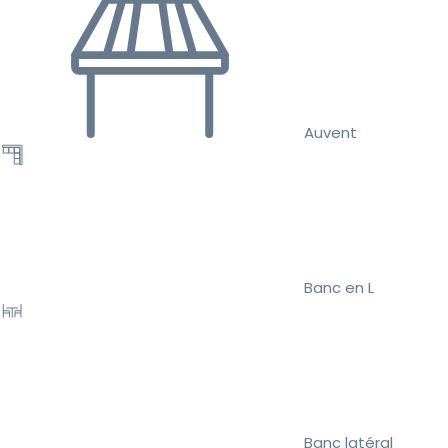
Auvent
Banc en L
Banc latéral