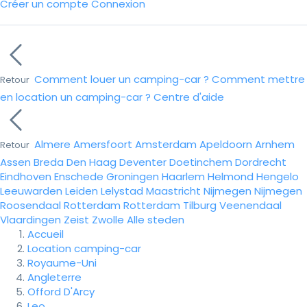
Créer un compte
Connexion
Comment louer un camping-car ?
Comment mettre
Retour
en location un camping-car ?
Centre d'aide
Almere
Amersfoort
Amsterdam
Apeldoorn
Arnhem
Retour
Assen
Breda
Den Haag
Deventer
Doetinchem
Dordrecht
Eindhoven
Enschede
Groningen
Haarlem
Helmond
Hengelo
Leeuwarden
Leiden
Lelystad
Maastricht
Nijmegen
Nijmegen
Roosendaal
Rotterdam
Rotterdam
Tilburg
Veenendaal
Vlaardingen
Zeist
Zwolle
Alle steden
Accueil
Location camping-car
Royaume-Uni
Angleterre
Offord D'Arcy
Leo