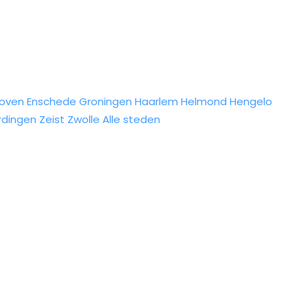
hoven
Enschede
Groningen
Haarlem
Helmond
Hengelo
rdingen
Zeist
Zwolle
Alle steden