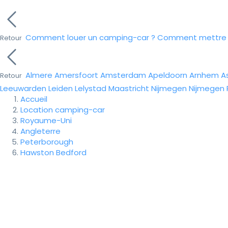
Comment louer un camping-car ?
Comment mettre e
Retour
Almere
Amersfoort
Amsterdam
Apeldoorn
Arnhem
A
Retour
Leeuwarden
Leiden
Lelystad
Maastricht
Nijmegen
Nijmegen
Accueil
Location camping-car
Royaume-Uni
Angleterre
Peterborough
Hawston Bedford