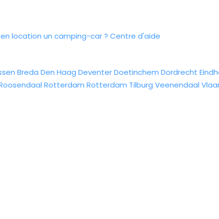
n location un camping-car ?
Centre d'aide
ssen
Breda
Den Haag
Deventer
Doetinchem
Dordrecht
Eind
Roosendaal
Rotterdam
Rotterdam
Tilburg
Veenendaal
Vlaa