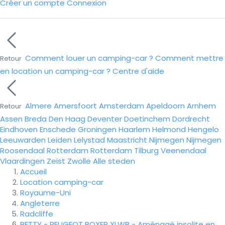
Créer un compte
Connexion
Comment louer un camping-car ?
Comment mettre
Retour
en location un camping-car ?
Centre d'aide
Almere
Amersfoort
Amsterdam
Apeldoorn
Arnhem
Retour
Assen
Breda
Den Haag
Deventer
Doetinchem
Dordrecht
Eindhoven
Enschede
Groningen
Haarlem
Helmond
Hengelo
Leeuwarden
Leiden
Lelystad
Maastricht
Nijmegen
Nijmegen
Roosendaal
Rotterdam
Rotterdam
Tilburg
Veenendaal
Vlaardingen
Zeist
Zwolle
Alle steden
Accueil
Location camping-car
Royaume-Uni
Angleterre
Radcliffe
BETTY - PEUGEOT BOXER XLWB - Aménagé insolite en