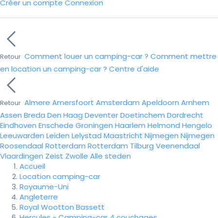
Créer un compte
Connexion
Comment louer un camping-car ?
Comment mettre
Retour
en location un camping-car ?
Centre d'aide
Almere
Amersfoort
Amsterdam
Apeldoorn
Arnhem
Retour
Assen
Breda
Den Haag
Deventer
Doetinchem
Dordrecht
Eindhoven
Enschede
Groningen
Haarlem
Helmond
Hengelo
Leeuwarden
Leiden
Lelystad
Maastricht
Nijmegen
Nijmegen
Roosendaal
Rotterdam
Rotterdam
Tilburg
Veenendaal
Vlaardingen
Zeist
Zwolle
Alle steden
Accueil
Location camping-car
Royaume-Uni
Angleterre
Royal Wootton Bassett
Hercules - Camping-car 4 couchages