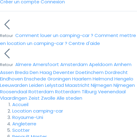
Créer un compte
Connexion
Comment louer un camping-car ?
Comment mettre
Retour
en location un camping-car ?
Centre d'aide
Almere
Amersfoort
Amsterdam
Apeldoorn
Arnhem
Retour
Assen
Breda
Den Haag
Deventer
Doetinchem
Dordrecht
Eindhoven
Enschede
Groningen
Haarlem
Helmond
Hengelo
Leeuwarden
Leiden
Lelystad
Maastricht
Nijmegen
Nijmegen
Roosendaal
Rotterdam
Rotterdam
Tilburg
Veenendaal
Vlaardingen
Zeist
Zwolle
Alle steden
Accueil
Location camping-car
Royaume-Uni
Angleterre
Scotter
Renault Master