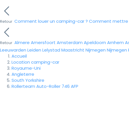
Comment louer un camping-car ?
Comment mettre e
Retour
Almere
Amersfoort
Amsterdam
Apeldoorn
Arnhem
A
Retour
Leeuwarden
Leiden
Lelystad
Maastricht
Nijmegen
Nijmegen
Accueil
Location camping-car
Royaume-Uni
Angleterre
South Yorkshire
Rollerteam Auto-Roller 746 AFP