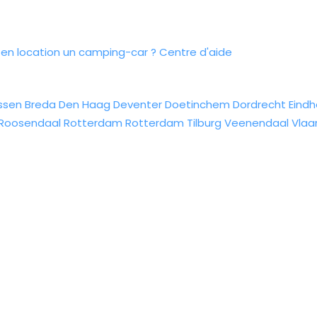
n location un camping-car ?
Centre d'aide
ssen
Breda
Den Haag
Deventer
Doetinchem
Dordrecht
Eind
Roosendaal
Rotterdam
Rotterdam
Tilburg
Veenendaal
Vlaa