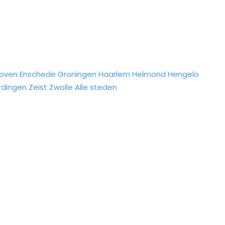
hoven
Enschede
Groningen
Haarlem
Helmond
Hengelo
rdingen
Zeist
Zwolle
Alle steden