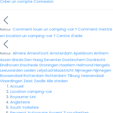
Créer un compte
Connexion
Comment louer un camping-car ?
Comment mettre
Retour
en location un camping-car ?
Centre d'aide
Almere
Amersfoort
Amsterdam
Apeldoorn
Arnhem
Retour
Assen
Breda
Den Haag
Deventer
Doetinchem
Dordrecht
Eindhoven
Enschede
Groningen
Haarlem
Helmond
Hengelo
Leeuwarden
Leiden
Lelystad
Maastricht
Nijmegen
Nijmegen
Roosendaal
Rotterdam
Rotterdam
Tilburg
Veenendaal
Vlaardingen
Zeist
Zwolle
Alle steden
Accueil
Location camping-car
Royaume-Uni
Angleterre
South Yorkshire
Peugeot Autocruise Accent 3 couchettes