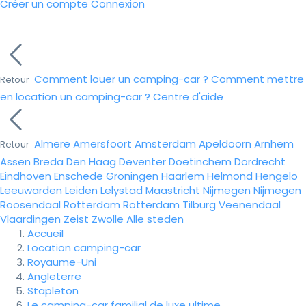
Créer un compte
Connexion
Comment louer un camping-car ?
Comment mettre
Retour
en location un camping-car ?
Centre d'aide
Almere
Amersfoort
Amsterdam
Apeldoorn
Arnhem
Retour
Assen
Breda
Den Haag
Deventer
Doetinchem
Dordrecht
Eindhoven
Enschede
Groningen
Haarlem
Helmond
Hengelo
Leeuwarden
Leiden
Lelystad
Maastricht
Nijmegen
Nijmegen
Roosendaal
Rotterdam
Rotterdam
Tilburg
Veenendaal
Vlaardingen
Zeist
Zwolle
Alle steden
Accueil
Location camping-car
Royaume-Uni
Angleterre
Stapleton
Le camping-car familial de luxe ultime