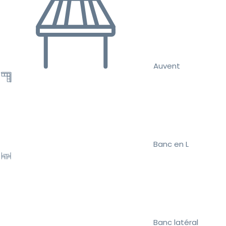
Auvent
Banc en L
Banc latéral