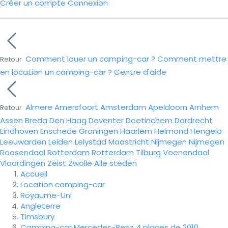
Créer un compte
Connexion
Comment louer un camping-car ?
Comment mettre
Retour
en location un camping-car ?
Centre d'aide
Almere
Amersfoort
Amsterdam
Apeldoorn
Arnhem
Retour
Assen
Breda
Den Haag
Deventer
Doetinchem
Dordrecht
Eindhoven
Enschede
Groningen
Haarlem
Helmond
Hengelo
Leeuwarden
Leiden
Lelystad
Maastricht
Nijmegen
Nijmegen
Roosendaal
Rotterdam
Rotterdam
Tilburg
Veenendaal
Vlaardingen
Zeist
Zwolle
Alle steden
Accueil
Location camping-car
Royaume-Uni
Angleterre
Timsbury
Camping-car Mercedes-Benz 4 places de 2010