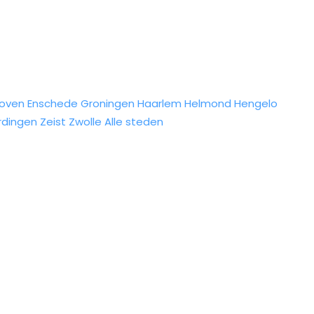
hoven
Enschede
Groningen
Haarlem
Helmond
Hengelo
rdingen
Zeist
Zwolle
Alle steden