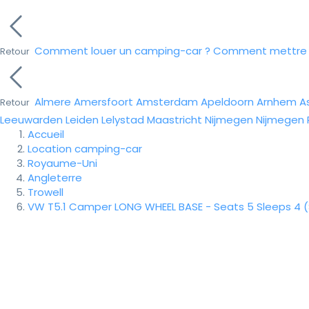
Comment louer un camping-car ?
Comment mettre e
Retour
Almere
Amersfoort
Amsterdam
Apeldoorn
Arnhem
A
Retour
Leeuwarden
Leiden
Lelystad
Maastricht
Nijmegen
Nijmegen
Accueil
Location camping-car
Royaume-Uni
Angleterre
Trowell
VW T5.1 Camper LONG WHEEL BASE - Seats 5 Sleeps 4 (S