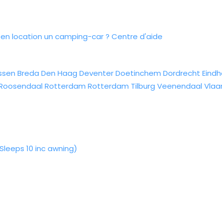
n location un camping-car ?
Centre d'aide
ssen
Breda
Den Haag
Deventer
Doetinchem
Dordrecht
Eind
Roosendaal
Rotterdam
Rotterdam
Tilburg
Veenendaal
Vlaa
leeps 10 inc awning)