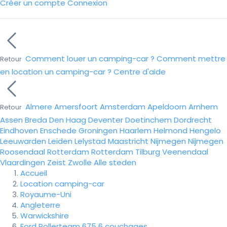
Créer un compte
Connexion
Comment louer un camping-car ?
Comment mettre
Retour
en location un camping-car ?
Centre d'aide
Almere
Amersfoort
Amsterdam
Apeldoorn
Arnhem
Retour
Assen
Breda
Den Haag
Deventer
Doetinchem
Dordrecht
Eindhoven
Enschede
Groningen
Haarlem
Helmond
Hengelo
Leeuwarden
Leiden
Lelystad
Maastricht
Nijmegen
Nijmegen
Roosendaal
Rotterdam
Rotterdam
Tilburg
Veenendaal
Vlaardingen
Zeist
Zwolle
Alle steden
Accueil
Location camping-car
Royaume-Uni
Angleterre
Warwickshire
Ford Rollerteam 675 6 couchages