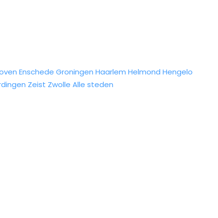
hoven
Enschede
Groningen
Haarlem
Helmond
Hengelo
rdingen
Zeist
Zwolle
Alle steden