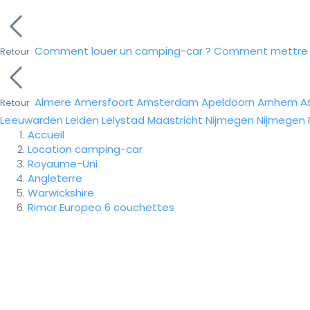
Comment louer un camping-car ?
Comment mettre e
Retour
Almere
Amersfoort
Amsterdam
Apeldoorn
Arnhem
A
Retour
Leeuwarden
Leiden
Lelystad
Maastricht
Nijmegen
Nijmegen
Accueil
Location camping-car
Royaume-Uni
Angleterre
Warwickshire
Rimor Europeo 6 couchettes