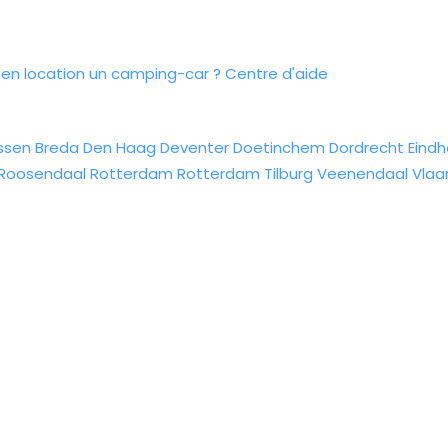
n location un camping-car ?
Centre d'aide
ssen
Breda
Den Haag
Deventer
Doetinchem
Dordrecht
Eind
Roosendaal
Rotterdam
Rotterdam
Tilburg
Veenendaal
Vlaa