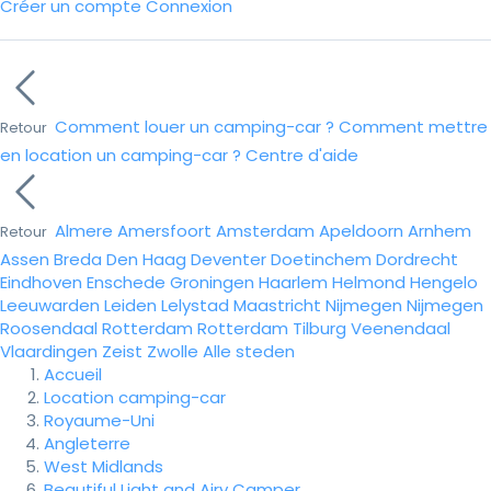
Créer un compte
Connexion
Comment louer un camping-car ?
Comment mettre
Retour
en location un camping-car ?
Centre d'aide
Almere
Amersfoort
Amsterdam
Apeldoorn
Arnhem
Retour
Assen
Breda
Den Haag
Deventer
Doetinchem
Dordrecht
Eindhoven
Enschede
Groningen
Haarlem
Helmond
Hengelo
Leeuwarden
Leiden
Lelystad
Maastricht
Nijmegen
Nijmegen
Roosendaal
Rotterdam
Rotterdam
Tilburg
Veenendaal
Vlaardingen
Zeist
Zwolle
Alle steden
Accueil
Location camping-car
Royaume-Uni
Angleterre
West Midlands
Beautiful Light and Airy Camper