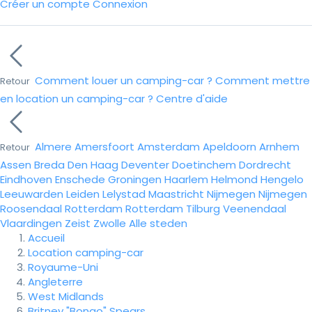
Créer un compte
Connexion
Comment louer un camping-car ?
Comment mettre
Retour
en location un camping-car ?
Centre d'aide
Almere
Amersfoort
Amsterdam
Apeldoorn
Arnhem
Retour
Assen
Breda
Den Haag
Deventer
Doetinchem
Dordrecht
Eindhoven
Enschede
Groningen
Haarlem
Helmond
Hengelo
Leeuwarden
Leiden
Lelystad
Maastricht
Nijmegen
Nijmegen
Roosendaal
Rotterdam
Rotterdam
Tilburg
Veenendaal
Vlaardingen
Zeist
Zwolle
Alle steden
Accueil
Location camping-car
Royaume-Uni
Angleterre
West Midlands
Britney "Bongo" Spears