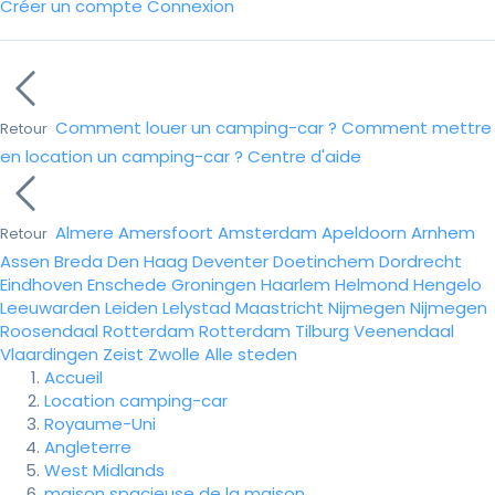
Créer un compte
Connexion
Comment louer un camping-car ?
Comment mettre
Retour
en location un camping-car ?
Centre d'aide
Almere
Amersfoort
Amsterdam
Apeldoorn
Arnhem
Retour
Assen
Breda
Den Haag
Deventer
Doetinchem
Dordrecht
Eindhoven
Enschede
Groningen
Haarlem
Helmond
Hengelo
Leeuwarden
Leiden
Lelystad
Maastricht
Nijmegen
Nijmegen
Roosendaal
Rotterdam
Rotterdam
Tilburg
Veenendaal
Vlaardingen
Zeist
Zwolle
Alle steden
Accueil
Location camping-car
Royaume-Uni
Angleterre
West Midlands
maison spacieuse de la maison