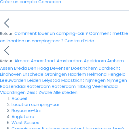
Créer un compte
Connexion
Comment louer un camping-car ?
Comment mettre
Retour
en location un camping-car ?
Centre d'aide
Almere
Amersfoort
Amsterdam
Apeldoorn
Arnhem
Retour
Assen
Breda
Den Haag
Deventer
Doetinchem
Dordrecht
Eindhoven
Enschede
Groningen
Haarlem
Helmond
Hengelo
Leeuwarden
Leiden
Lelystad
Maastricht
Nijmegen
Nijmegen
Roosendaal
Rotterdam
Rotterdam
Tilburg
Veenendaal
Vlaardingen
Zeist
Zwolle
Alle steden
Accueil
Location camping-car
Royaume-Uni
Angleterre
West Sussex
Camping-car 5 places acceptant les animaux, basé