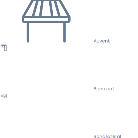
Auvent
Banc en L
Banc latéral