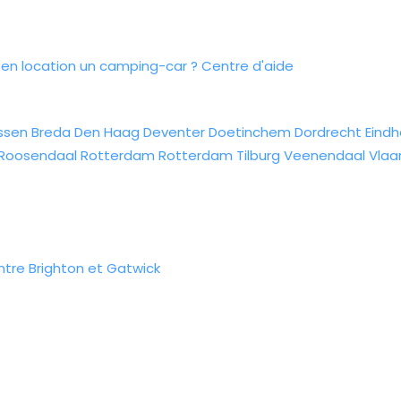
n location un camping-car ?
Centre d'aide
ssen
Breda
Den Haag
Deventer
Doetinchem
Dordrecht
Eind
Roosendaal
Rotterdam
Rotterdam
Tilburg
Veenendaal
Vlaa
tre Brighton et Gatwick