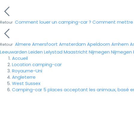
Comment louer un camping-car ?
Comment mettre e
Retour
Almere
Amersfoort
Amsterdam
Apeldoorn
Arnhem
A
Retour
Leeuwarden
Leiden
Lelystad
Maastricht
Nijmegen
Nijmegen
Accueil
Location camping-car
Royaume-Uni
Angleterre
West Sussex
Camping-car 5 places acceptant les animaux, basé en