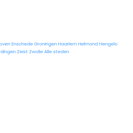
hoven
Enschede
Groningen
Haarlem
Helmond
Hengelo
rdingen
Zeist
Zwolle
Alle steden