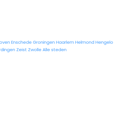
hoven
Enschede
Groningen
Haarlem
Helmond
Hengelo
rdingen
Zeist
Zwolle
Alle steden