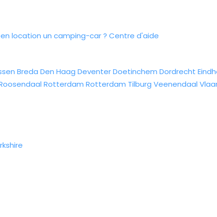
n location un camping-car ?
Centre d'aide
ssen
Breda
Den Haag
Deventer
Doetinchem
Dordrecht
Eind
Roosendaal
Rotterdam
Rotterdam
Tilburg
Veenendaal
Vlaa
rkshire