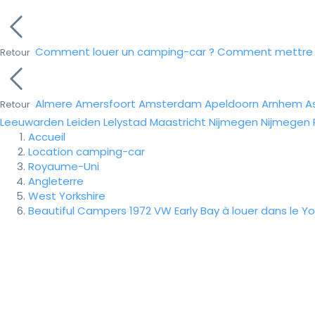
Comment louer un camping-car ?
Comment mettre e
Retour
Almere
Amersfoort
Amsterdam
Apeldoorn
Arnhem
A
Retour
Leeuwarden
Leiden
Lelystad
Maastricht
Nijmegen
Nijmegen
Accueil
Location camping-car
Royaume-Uni
Angleterre
West Yorkshire
Beautiful Campers 1972 VW Early Bay à louer dans le Yo