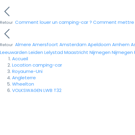
Comment louer un camping-car ?
Comment mettre e
Retour
Almere
Amersfoort
Amsterdam
Apeldoorn
Arnhem
A
Retour
Leeuwarden
Leiden
Lelystad
Maastricht
Nijmegen
Nijmegen
Accueil
Location camping-car
Royaume-Uni
Angleterre
Wheelton
VOLKSWAGEN LWB T32