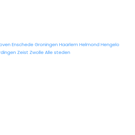
hoven
Enschede
Groningen
Haarlem
Helmond
Hengelo
rdingen
Zeist
Zwolle
Alle steden