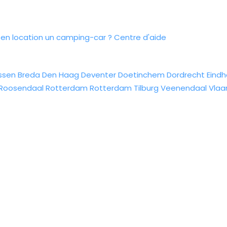
n location un camping-car ?
Centre d'aide
ssen
Breda
Den Haag
Deventer
Doetinchem
Dordrecht
Eind
Roosendaal
Rotterdam
Rotterdam
Tilburg
Veenendaal
Vlaa