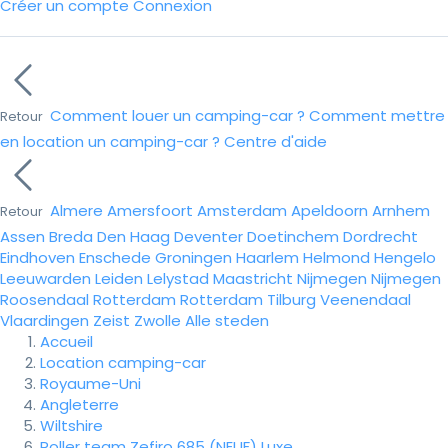
Créer un compte
Connexion
Comment louer un camping-car ?
Comment mettre
Retour
en location un camping-car ?
Centre d'aide
Almere
Amersfoort
Amsterdam
Apeldoorn
Arnhem
Retour
Assen
Breda
Den Haag
Deventer
Doetinchem
Dordrecht
Eindhoven
Enschede
Groningen
Haarlem
Helmond
Hengelo
Leeuwarden
Leiden
Lelystad
Maastricht
Nijmegen
Nijmegen
Roosendaal
Rotterdam
Rotterdam
Tilburg
Veenendaal
Vlaardingen
Zeist
Zwolle
Alle steden
Accueil
Location camping-car
Royaume-Uni
Angleterre
Wiltshire
Roller team Zefiro 685 (NEUF) Luxe