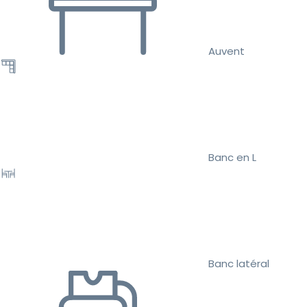
Auvent
Banc en L
Banc latéral