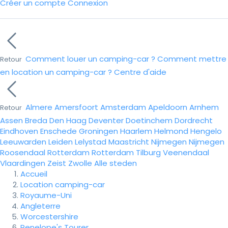
Créer un compte
Connexion
Comment louer un camping-car ?
Comment mettre
Retour
en location un camping-car ?
Centre d'aide
Almere
Amersfoort
Amsterdam
Apeldoorn
Arnhem
Retour
Assen
Breda
Den Haag
Deventer
Doetinchem
Dordrecht
Eindhoven
Enschede
Groningen
Haarlem
Helmond
Hengelo
Leeuwarden
Leiden
Lelystad
Maastricht
Nijmegen
Nijmegen
Roosendaal
Rotterdam
Rotterdam
Tilburg
Veenendaal
Vlaardingen
Zeist
Zwolle
Alle steden
Accueil
Location camping-car
Royaume-Uni
Angleterre
Worcestershire
Penelope's Tourer