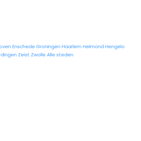
hoven
Enschede
Groningen
Haarlem
Helmond
Hengelo
rdingen
Zeist
Zwolle
Alle steden