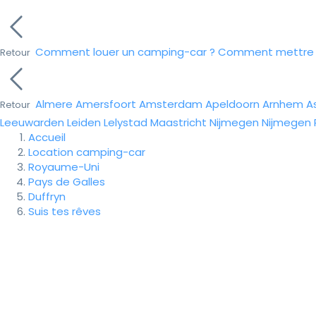
Comment louer un camping-car ?
Comment mettre e
Retour
Almere
Amersfoort
Amsterdam
Apeldoorn
Arnhem
A
Retour
Leeuwarden
Leiden
Lelystad
Maastricht
Nijmegen
Nijmegen
Accueil
Location camping-car
Royaume-Uni
Pays de Galles
Duffryn
Suis tes rêves