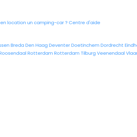
n location un camping-car ?
Centre d'aide
ssen
Breda
Den Haag
Deventer
Doetinchem
Dordrecht
Eind
Roosendaal
Rotterdam
Rotterdam
Tilburg
Veenendaal
Vlaa