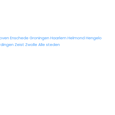
hoven
Enschede
Groningen
Haarlem
Helmond
Hengelo
rdingen
Zeist
Zwolle
Alle steden