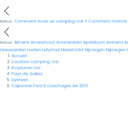
Comment louer un camping-car ?
Comment mettre e
Retour
Almere
Amersfoort
Amsterdam
Apeldoorn
Arnhem
A
Retour
Leeuwarden
Leiden
Lelystad
Maastricht
Nijmegen
Nijmegen
Accueil
Location camping-car
Royaume-Uni
Pays de Galles
Llysfaen
Capucine Ford 6 couchages de 2015