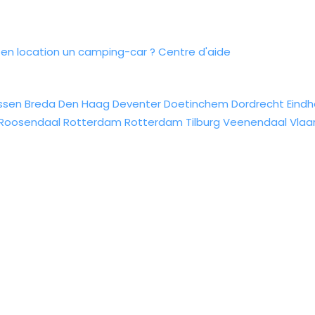
n location un camping-car ?
Centre d'aide
ssen
Breda
Den Haag
Deventer
Doetinchem
Dordrecht
Eind
Roosendaal
Rotterdam
Rotterdam
Tilburg
Veenendaal
Vlaa