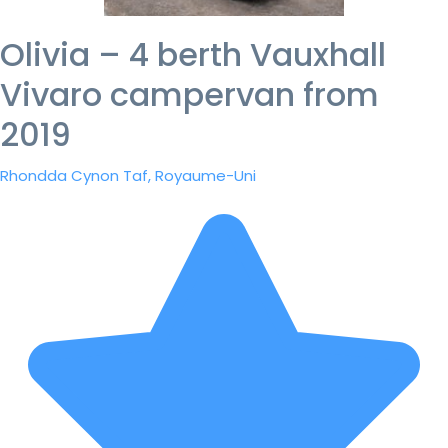
Olivia – 4 berth Vauxhall
Vivaro campervan from
2019
Rhondda Cynon Taf, Royaume-Uni