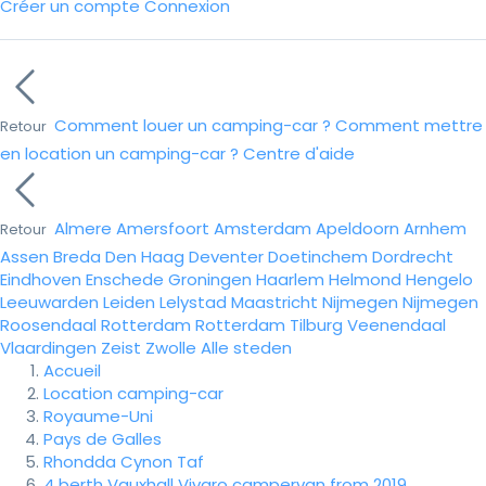
Créer un compte
Connexion
Comment louer un camping-car ?
Comment mettre
Retour
en location un camping-car ?
Centre d'aide
Almere
Amersfoort
Amsterdam
Apeldoorn
Arnhem
Retour
Assen
Breda
Den Haag
Deventer
Doetinchem
Dordrecht
Eindhoven
Enschede
Groningen
Haarlem
Helmond
Hengelo
Leeuwarden
Leiden
Lelystad
Maastricht
Nijmegen
Nijmegen
Roosendaal
Rotterdam
Rotterdam
Tilburg
Veenendaal
Vlaardingen
Zeist
Zwolle
Alle steden
Accueil
Location camping-car
Royaume-Uni
Pays de Galles
Rhondda Cynon Taf
4 berth Vauxhall Vivaro campervan from 2019