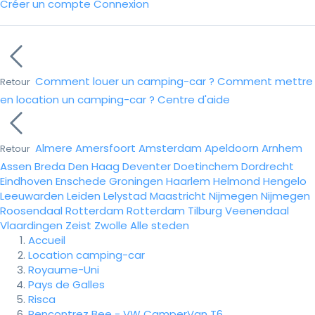
Créer un compte
Connexion
Comment louer un camping-car ?
Comment mettre
Retour
en location un camping-car ?
Centre d'aide
Almere
Amersfoort
Amsterdam
Apeldoorn
Arnhem
Retour
Assen
Breda
Den Haag
Deventer
Doetinchem
Dordrecht
Eindhoven
Enschede
Groningen
Haarlem
Helmond
Hengelo
Leeuwarden
Leiden
Lelystad
Maastricht
Nijmegen
Nijmegen
Roosendaal
Rotterdam
Rotterdam
Tilburg
Veenendaal
Vlaardingen
Zeist
Zwolle
Alle steden
Accueil
Location camping-car
Royaume-Uni
Pays de Galles
Risca
Rencontrez Bee - VW CamperVan T6