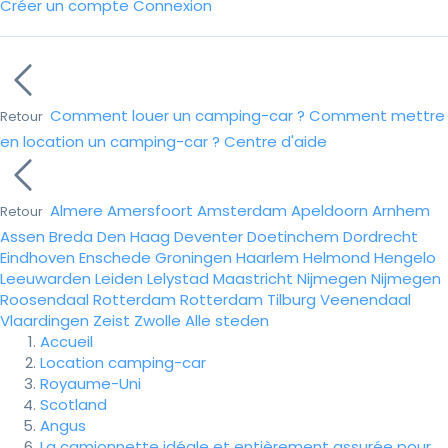
Créer un compte
Connexion
Comment louer un camping-car ?
Comment mettre
Retour
en location un camping-car ?
Centre d'aide
Almere
Amersfoort
Amsterdam
Apeldoorn
Arnhem
Retour
Assen
Breda
Den Haag
Deventer
Doetinchem
Dordrecht
Eindhoven
Enschede
Groningen
Haarlem
Helmond
Hengelo
Leeuwarden
Leiden
Lelystad
Maastricht
Nijmegen
Nijmegen
Roosendaal
Rotterdam
Rotterdam
Tilburg
Veenendaal
Vlaardingen
Zeist
Zwolle
Alle steden
Accueil
Location camping-car
Royaume-Uni
Scotland
Angus
La camionnette idéale et entièrement assurée pour