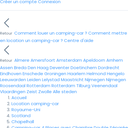
Créer un compte
Connexion
Comment louer un camping-car ?
Comment mettre
Retour
en location un camping-car ?
Centre d'aide
Almere
Amersfoort
Amsterdam
Apeldoorn
Arnhem
Retour
Assen
Breda
Den Haag
Deventer
Doetinchem
Dordrecht
Eindhoven
Enschede
Groningen
Haarlem
Helmond
Hengelo
Leeuwarden
Leiden
Lelystad
Maastricht
Nijmegen
Nijmegen
Roosendaal
Rotterdam
Rotterdam
Tilburg
Veenendaal
Vlaardingen
Zeist
Zwolle
Alle steden
Accueil
Location camping-car
Royaume-Uni
Scotland
Chapelhall
Camping-car 4 Places avec Chambre Double Séparée