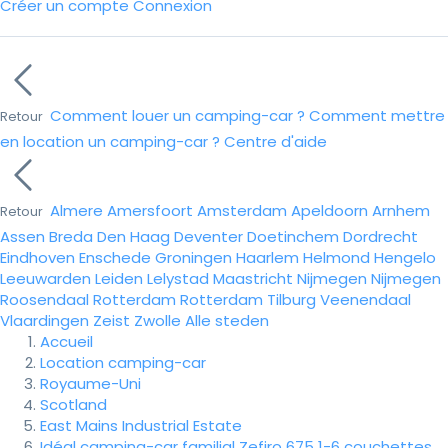
Créer un compte
Connexion
Comment louer un camping-car ?
Comment mettre
Retour
en location un camping-car ?
Centre d'aide
Almere
Amersfoort
Amsterdam
Apeldoorn
Arnhem
Retour
Assen
Breda
Den Haag
Deventer
Doetinchem
Dordrecht
Eindhoven
Enschede
Groningen
Haarlem
Helmond
Hengelo
Leeuwarden
Leiden
Lelystad
Maastricht
Nijmegen
Nijmegen
Roosendaal
Rotterdam
Rotterdam
Tilburg
Veenendaal
Vlaardingen
Zeist
Zwolle
Alle steden
Accueil
Location camping-car
Royaume-Uni
Scotland
East Mains Industrial Estate
Idéal camping-car familial Zefiro 675 1-6 couchettes