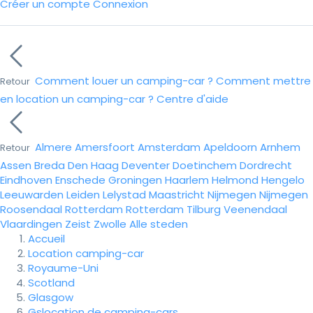
Créer un compte
Connexion
Comment louer un camping-car ?
Comment mettre
Retour
en location un camping-car ?
Centre d'aide
Almere
Amersfoort
Amsterdam
Apeldoorn
Arnhem
Retour
Assen
Breda
Den Haag
Deventer
Doetinchem
Dordrecht
Eindhoven
Enschede
Groningen
Haarlem
Helmond
Hengelo
Leeuwarden
Leiden
Lelystad
Maastricht
Nijmegen
Nijmegen
Roosendaal
Rotterdam
Rotterdam
Tilburg
Veenendaal
Vlaardingen
Zeist
Zwolle
Alle steden
Accueil
Location camping-car
Royaume-Uni
Scotland
Glasgow
Gslocation de camping-cars