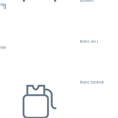
Auvent
Banc en L
Banc latéral