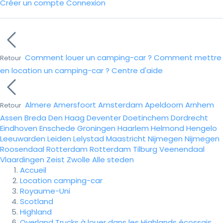
Créer un compte
Connexion
Comment louer un camping-car ?
Comment mettre
Retour
en location un camping-car ?
Centre d'aide
Almere
Amersfoort
Amsterdam
Apeldoorn
Arnhem
Retour
Assen
Breda
Den Haag
Deventer
Doetinchem
Dordrecht
Eindhoven
Enschede
Groningen
Haarlem
Helmond
Hengelo
Leeuwarden
Leiden
Lelystad
Maastricht
Nijmegen
Nijmegen
Roosendaal
Rotterdam
Rotterdam
Tilburg
Veenendaal
Vlaardingen
Zeist
Zwolle
Alle steden
Accueil
Location camping-car
Royaume-Uni
Scotland
Highland
Overland Trucks à louer dans les Highlands écossais