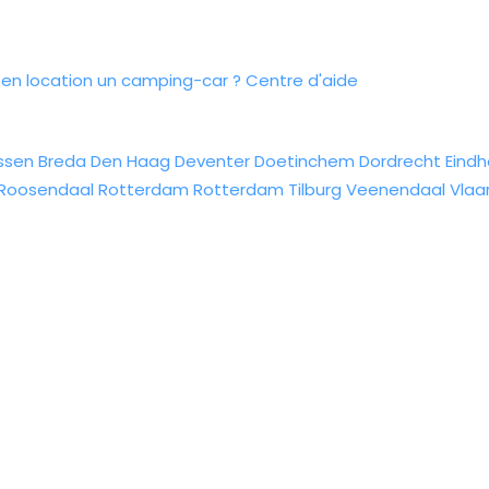
n location un camping-car ?
Centre d'aide
ssen
Breda
Den Haag
Deventer
Doetinchem
Dordrecht
Eind
Roosendaal
Rotterdam
Rotterdam
Tilburg
Veenendaal
Vlaa