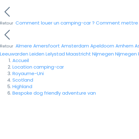
Comment louer un camping-car ?
Comment mettre e
Retour
Almere
Amersfoort
Amsterdam
Apeldoorn
Arnhem
A
Retour
Leeuwarden
Leiden
Lelystad
Maastricht
Nijmegen
Nijmegen
Accueil
Location camping-car
Royaume-Uni
Scotland
Highland
Bespoke dog friendly adventure van