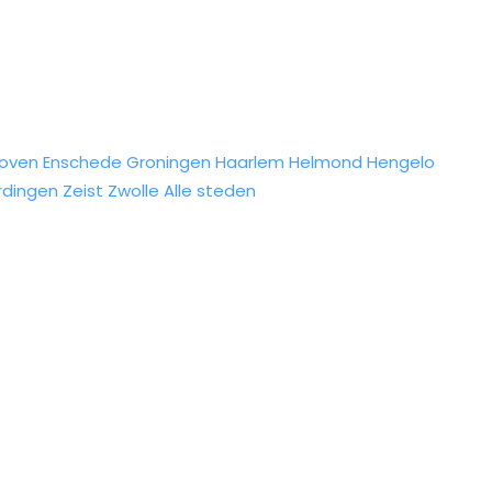
hoven
Enschede
Groningen
Haarlem
Helmond
Hengelo
rdingen
Zeist
Zwolle
Alle steden