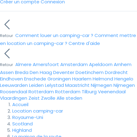
Créer un compte
Connexion
Comment louer un camping-car ?
Comment mettre
Retour
en location un camping-car ?
Centre d'aide
Almere
Amersfoort
Amsterdam
Apeldoorn
Arnhem
Retour
Assen
Breda
Den Haag
Deventer
Doetinchem
Dordrecht
Eindhoven
Enschede
Groningen
Haarlem
Helmond
Hengelo
Leeuwarden
Leiden
Lelystad
Maastricht
Nijmegen
Nijmegen
Roosendaal
Rotterdam
Rotterdam
Tilburg
Veenendaal
Vlaardingen
Zeist
Zwolle
Alle steden
Accueil
Location camping-car
Royaume-Uni
Scotland
Highland
La maison de la route