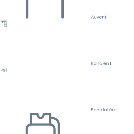
Auvent
Banc en L
Banc latéral