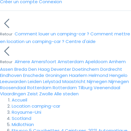
Créer un compte
Connexion
Comment louer un camping-car ?
Comment mettre
Retour
en location un camping-car ?
Centre d'aide
Almere
Amersfoort
Amsterdam
Apeldoorn
Arnhem
Retour
Assen
Breda
Den Haag
Deventer
Doetinchem
Dordrecht
Eindhoven
Enschede
Groningen
Haarlem
Helmond
Hengelo
Leeuwarden
Leiden
Lelystad
Maastricht
Nijmegen
Nijmegen
Roosendaal
Rotterdam
Rotterdam
Tilburg
Veenendaal
Vlaardingen
Zeist
Zwolle
Alle steden
Accueil
Location camping-car
Royaume-Uni
Scotland
Midlothian
Etrusco 5 Couchettes 4 Ceintures, 2021 Automatique,