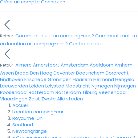
Créer un compte
Connexion
Comment louer un camping-car ?
Comment mettre
Retour
en location un camping-car ?
Centre d'aide
Almere
Amersfoort
Amsterdam
Apeldoorn
Arnhem
Retour
Assen
Breda
Den Haag
Deventer
Doetinchem
Dordrecht
Eindhoven
Enschede
Groningen
Haarlem
Helmond
Hengelo
Leeuwarden
Leiden
Lelystad
Maastricht
Nijmegen
Nijmegen
Roosendaal
Rotterdam
Rotterdam
Tilburg
Veenendaal
Vlaardingen
Zeist
Zwolle
Alle steden
Accueil
Location camping-car
Royaume-Uni
Scotland
Newtongrange
- Conversion de sprinter entièrement hors réseau à 2