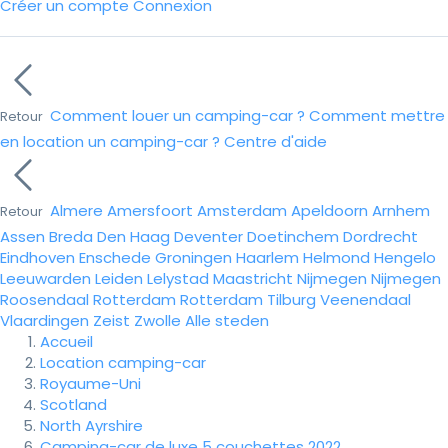
Créer un compte
Connexion
Comment louer un camping-car ?
Comment mettre
Retour
en location un camping-car ?
Centre d'aide
Almere
Amersfoort
Amsterdam
Apeldoorn
Arnhem
Retour
Assen
Breda
Den Haag
Deventer
Doetinchem
Dordrecht
Eindhoven
Enschede
Groningen
Haarlem
Helmond
Hengelo
Leeuwarden
Leiden
Lelystad
Maastricht
Nijmegen
Nijmegen
Roosendaal
Rotterdam
Rotterdam
Tilburg
Veenendaal
Vlaardingen
Zeist
Zwolle
Alle steden
Accueil
Location camping-car
Royaume-Uni
Scotland
North Ayrshire
Camping-car de luxe 5 couchettes 2022