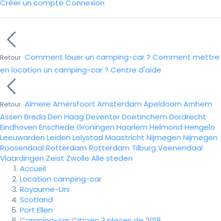
Créer un compte
Connexion
Comment louer un camping-car ?
Comment mettre
Retour
en location un camping-car ?
Centre d'aide
Almere
Amersfoort
Amsterdam
Apeldoorn
Arnhem
Retour
Assen
Breda
Den Haag
Deventer
Doetinchem
Dordrecht
Eindhoven
Enschede
Groningen
Haarlem
Helmond
Hengelo
Leeuwarden
Leiden
Lelystad
Maastricht
Nijmegen
Nijmegen
Roosendaal
Rotterdam
Rotterdam
Tilburg
Veenendaal
Vlaardingen
Zeist
Zwolle
Alle steden
Accueil
Location camping-car
Royaume-Uni
Scotland
Port Ellen
Camping-car Citroën 2 places de 2018