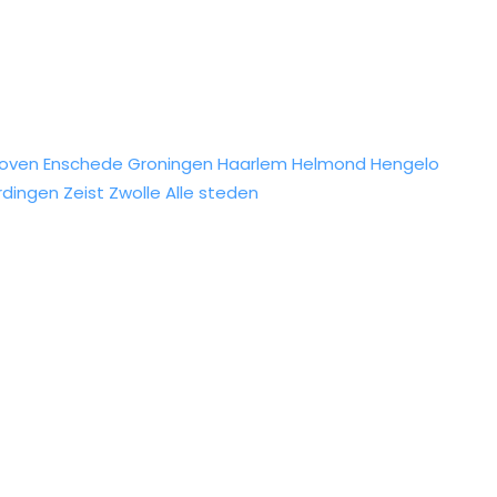
hoven
Enschede
Groningen
Haarlem
Helmond
Hengelo
rdingen
Zeist
Zwolle
Alle steden