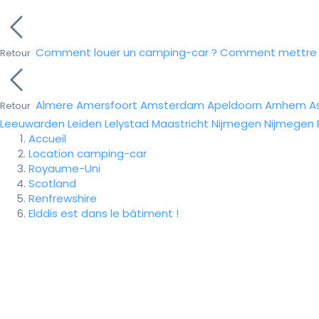
Comment louer un camping-car ?
Comment mettre e
Retour
Almere
Amersfoort
Amsterdam
Apeldoorn
Arnhem
A
Retour
Leeuwarden
Leiden
Lelystad
Maastricht
Nijmegen
Nijmegen
Accueil
Location camping-car
Royaume-Uni
Scotland
Renfrewshire
Elddis est dans le bâtiment !