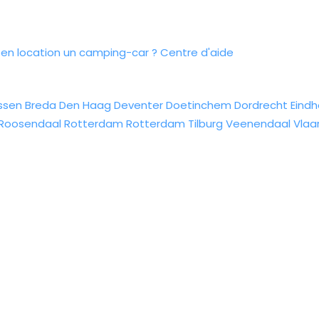
n location un camping-car ?
Centre d'aide
ssen
Breda
Den Haag
Deventer
Doetinchem
Dordrecht
Eind
Roosendaal
Rotterdam
Rotterdam
Tilburg
Veenendaal
Vlaa