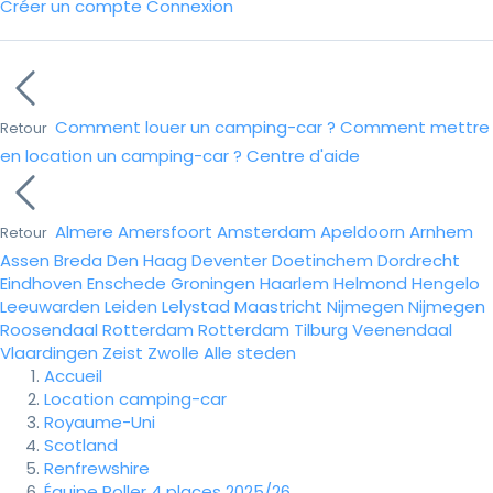
Créer un compte
Connexion
Comment louer un camping-car ?
Comment mettre
Retour
en location un camping-car ?
Centre d'aide
Almere
Amersfoort
Amsterdam
Apeldoorn
Arnhem
Retour
Assen
Breda
Den Haag
Deventer
Doetinchem
Dordrecht
Eindhoven
Enschede
Groningen
Haarlem
Helmond
Hengelo
Leeuwarden
Leiden
Lelystad
Maastricht
Nijmegen
Nijmegen
Roosendaal
Rotterdam
Rotterdam
Tilburg
Veenendaal
Vlaardingen
Zeist
Zwolle
Alle steden
Accueil
Location camping-car
Royaume-Uni
Scotland
Renfrewshire
Équipe Roller 4 places 2025/26