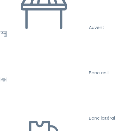
Auvent
Banc en L
Banc latéral