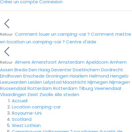
Créer un compte
Connexion
Comment louer un camping-car ?
Comment mettre
Retour
en location un camping-car ?
Centre d'aide
Almere
Amersfoort
Amsterdam
Apeldoorn
Arnhem
Retour
Assen
Breda
Den Haag
Deventer
Doetinchem
Dordrecht
Eindhoven
Enschede
Groningen
Haarlem
Helmond
Hengelo
Leeuwarden
Leiden
Lelystad
Maastricht
Nijmegen
Nijmegen
Roosendaal
Rotterdam
Rotterdam
Tilburg
Veenendaal
Vlaardingen
Zeist
Zwolle
Alle steden
Accueil
Location camping-car
Royaume-Uni
Scotland
West Lothian
Camping-car Volkswagen 2 couchages à partir de