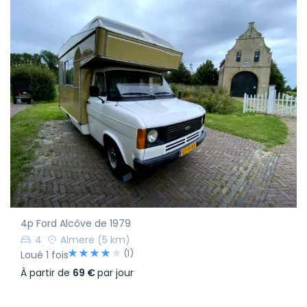
4p Ford Alcôve de 1979
4
Almere
(5 km)
(1)
Loué 1 fois
À partir de
69 €
par jour