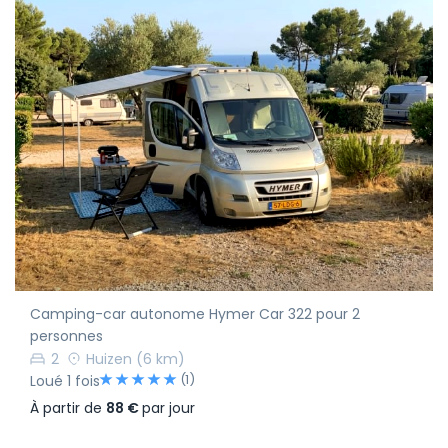
Camping-car autonome Hymer Car 322 pour 2
personnes
2
Huizen
(6 km)
(1)
Loué 1 fois
À partir de
88 €
par jour