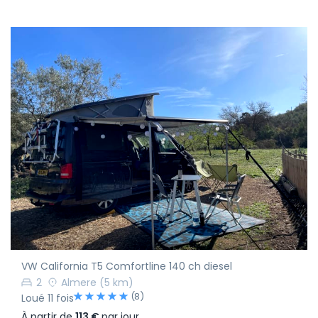
VW California T5 Comfortline 140 ch diesel
2
Almere
(5 km)
(8)
Loué 11 fois
À partir de
113 €
par jour