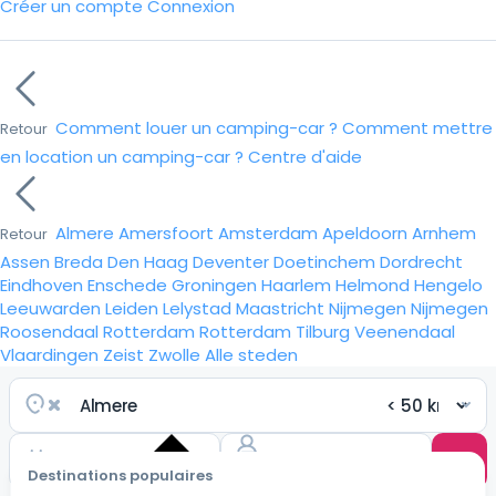
Créer un compte
Connexion
Comment louer un camping-car ?
Comment mettre
Retour
en location un camping-car ?
Centre d'aide
Almere
Amersfoort
Amsterdam
Apeldoorn
Arnhem
Retour
Assen
Breda
Den Haag
Deventer
Doetinchem
Dordrecht
Eindhoven
Enschede
Groningen
Haarlem
Helmond
Hengelo
Leeuwarden
Leiden
Lelystad
Maastricht
Nijmegen
Nijmegen
Roosendaal
Rotterdam
Rotterdam
Tilburg
Veenendaal
Vlaardingen
Zeist
Zwolle
Alle steden
Destinations populaires
Choisir