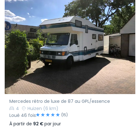
Mercedes rétro de luxe de 87 au GPL/essence
4
Huizen
(6 km)
(15)
Loué 46 fois
À partir de
92 €
par jour