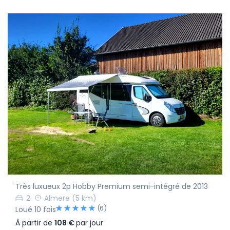
Très luxueux 2p Hobby Premium semi-intégré de 2013
2
Almere
(5 km)
(6)
Loué 10 fois
À partir de
108 €
par jour