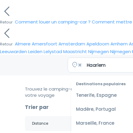
Comment louer un camping-car ?
Comment mettre e
Retour
Almere
Amersfoort
Amsterdam
Apeldoorn
Arnhem
A
Retour
Leeuwarden
Leiden
Lelystad
Maastricht
Nijmegen
Nijmegen
Destinations populaires
Trouvez le camping-car idéal pour
votre voyage
Tenerife, Espagne
Trier par
Madère, Portugal
Marseille, France