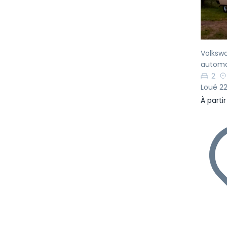
Volksw
automat
2
Loué 22
À parti