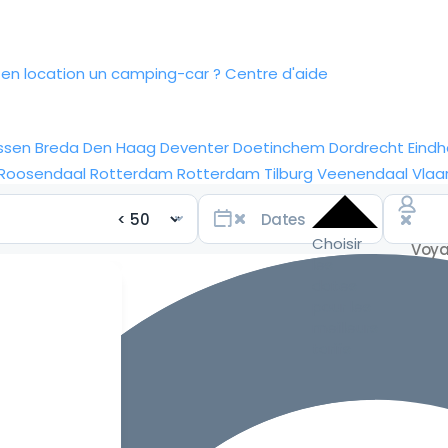
n location un camping-car ?
Centre d'aide
ssen
Breda
Den Haag
Deventer
Doetinchem
Dordrecht
Eind
Roosendaal
Rotterdam
Rotterdam
Tilburg
Veenendaal
Vlaa
Choisir
les
dates
pour les
meilleurs
tarifs