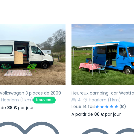
écédent
Suivant
Précédent
Volkswagen 3 places de 2009
Heureux camping-car Westfa
Haarlem
(1 km)
4
Haarlem
(1 km)
Nouveau
Loué 14 fois
(10)
r de
88 €
par jour
À partir de
86 €
par jour