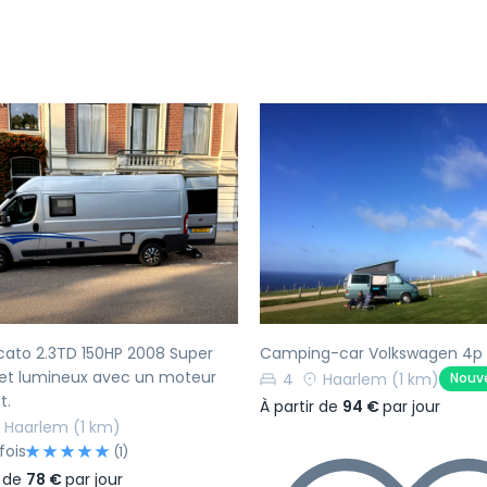
écédent
Suivant
Précédent
cato 2.3TD 150HP 2008 Super
Camping-car Volkswagen 4p 
 et lumineux avec un moteur
4
Haarlem
(1 km)
Nouv
t.
À partir de
94 €
par jour
Haarlem
(1 km)
fois
(1)
r de
78 €
par jour