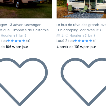
agen T3 Adventurewagon
Le bus de rêve des grands ave
ique - Importé de Californie
: un camping-car avec lit XL
Haarlem
(1 km)
2
Haarlem
(1 km)
 fois
Loué 2 fois
(11)
(1)
r de
106 €
par jour
À partir de
101 €
par jour