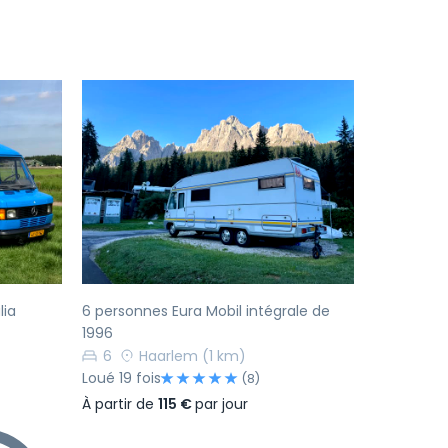
Suivant
Précédent
Suivant
lia
6 personnes Eura Mobil intégrale de
1996
6
Haarlem
(1 km)
Loué 19 fois
(8)
À partir de
115 €
par jour