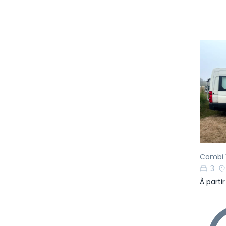
Pr
Combi 
3
À parti