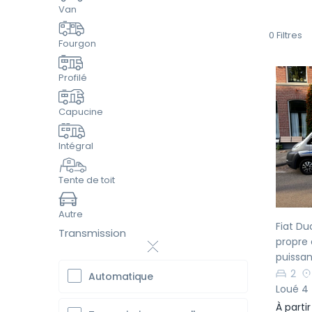
Van
0
Filtres
Fourgon
Profilé
Capucine
Pr
Intégral
Tente de toit
Autre
Fiat Du
Transmission
propre
puissan
2
Automatique
Loué 4 
À parti