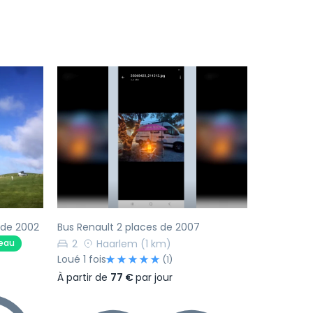
Suivant
Précédent
Suivant
de 2002
Bus Renault 2 places de 2007
2
Haarlem
(1 km)
eau
Loué 1 fois
(1)
À partir de
77 €
par jour