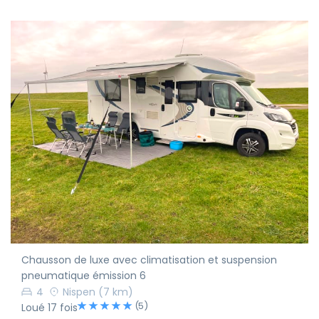
Chausson de luxe avec climatisation et suspension
pneumatique émission 6
4
Nispen
(7 km)
(5)
Loué 17 fois