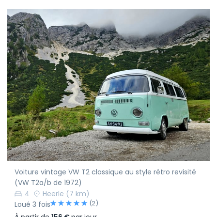
Voiture vintage VW T2 classique au style rétro revisité
(VW T2a/b de 1972)
4
Heerle
(7 km)
(2)
Loué 3 fois