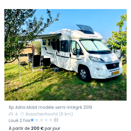
6p Adria Mobil modèle semi-intégré 2019
4
Bosschenhoofd
(6 km)
(1)
Loué 2 fois
À partir de
200 €
par jour