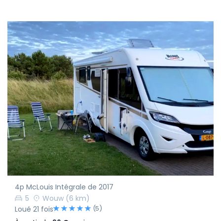
4p McLouis Intégrale de 2017
5
Wouw
(6 km)
(5)
Loué 21 fois