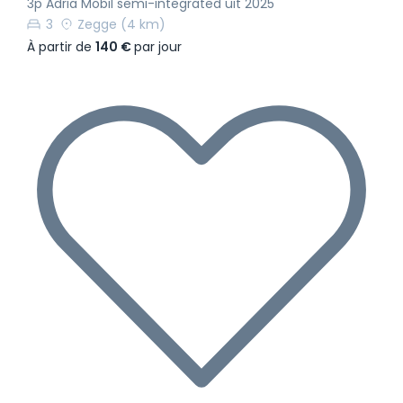
3p Adria Mobil semi-integrated uit 2025
3
Zegge
(4 km)
À partir de
140 €
par jour