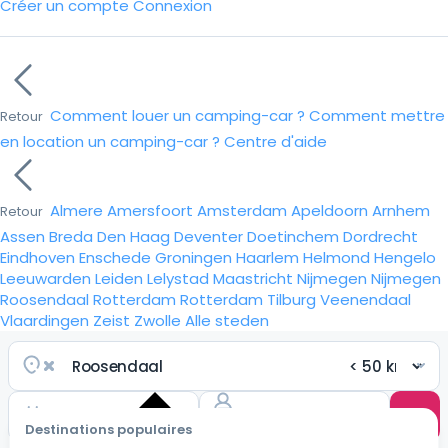
Créer un compte
Connexion
Comment louer un camping-car ?
Comment mettre
Retour
en location un camping-car ?
Centre d'aide
Almere
Amersfoort
Amsterdam
Apeldoorn
Arnhem
Retour
Assen
Breda
Den Haag
Deventer
Doetinchem
Dordrecht
Eindhoven
Enschede
Groningen
Haarlem
Helmond
Hengelo
Leeuwarden
Leiden
Lelystad
Maastricht
Nijmegen
Nijmegen
Roosendaal
Rotterdam
Rotterdam
Tilburg
Veenendaal
Vlaardingen
Zeist
Zwolle
Alle steden
Destinations populaires
Choisir