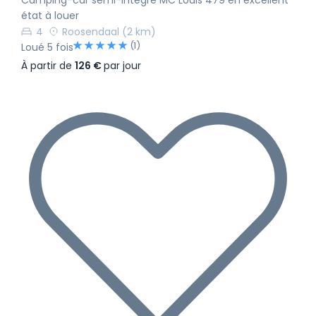
Camping-car semi-intégré MC Louis 479 en excellent
état à louer
4
Roosendaal
(2 km)
(1)
Loué 5 fois
À partir de
126 €
par jour