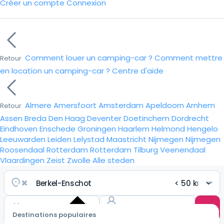
Créer un compte
Connexion
Comment louer un camping-car ?
Comment mettre
Retour
en location un camping-car ?
Centre d'aide
Almere
Amersfoort
Amsterdam
Apeldoorn
Arnhem
Retour
Assen
Breda
Den Haag
Deventer
Doetinchem
Dordrecht
Eindhoven
Enschede
Groningen
Haarlem
Helmond
Hengelo
Leeuwarden
Leiden
Lelystad
Maastricht
Nijmegen
Nijmegen
Roosendaal
Rotterdam
Rotterdam
Tilburg
Veenendaal
Vlaardingen
Zeist
Zwolle
Alle steden
Destinations populaires
Choisir