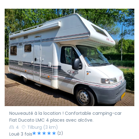
Nouveauté à la location ! Confortable camping-car
Fiat Ducato LMC 4 places avec alcôve.
4
Tilburg
(3 km)
(2)
Loué 3 fois