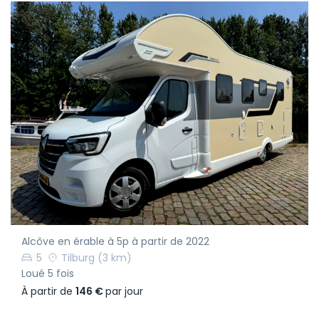
Alcôve en érable à 5p à partir de 2022
5
Tilburg
(3 km)
Loué 5 fois
À partir de
146 €
par jour