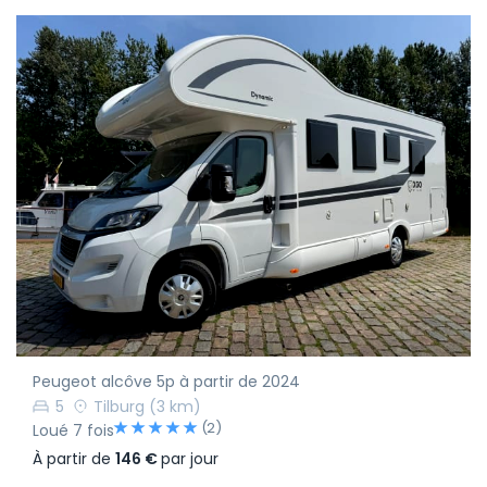
Peugeot alcôve 5p à partir de 2024
5
Tilburg
(3 km)
(2)
Loué 7 fois
À partir de
146 €
par jour