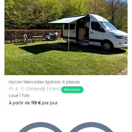
Hymer Mercedes Sprinter 4 places
4
Oisterwijk
(4 km)
Nouveau
Loué 1 fois
À partir de
119 €
par jour