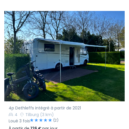
4p Dethleffs intégré à partir de 2021
4
Tilburg
(3 km)
(2)
Loué 3 fois
À partir de
126 €
par jour