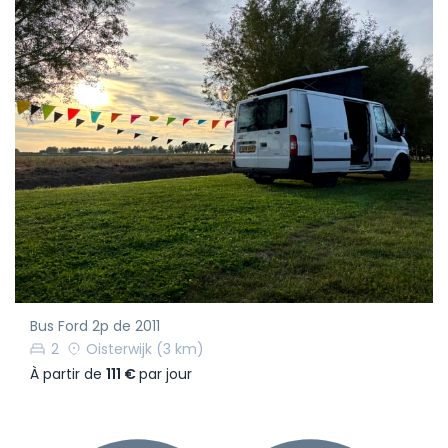
Bus Ford 2p de 2011
2
Oisterwijk
(3 km)
À partir de
111 €
par jour