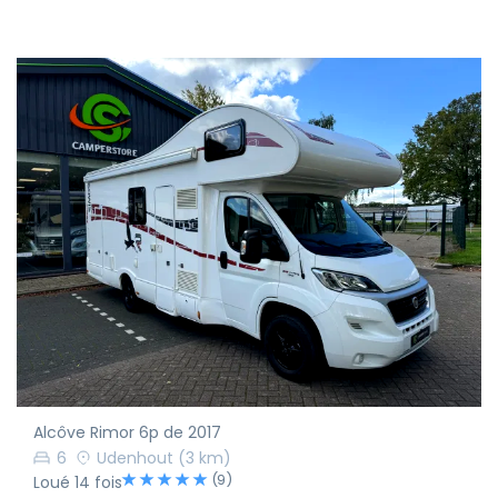
Alcôve Rimor 6p de 2017
6
Udenhout
(3 km)
(9)
Loué 14 fois