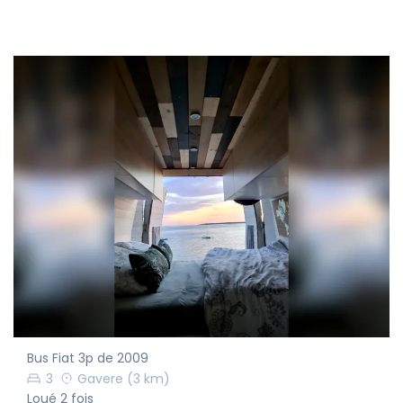
Bus Fiat 3p de 2009
3
Gavere
(3 km)
Loué 2 fois