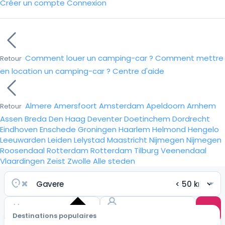
Créer un compte
Connexion
Comment louer un camping-car ?
Comment mettre
Retour
en location un camping-car ?
Centre d'aide
Almere
Amersfoort
Amsterdam
Apeldoorn
Arnhem
Retour
Assen
Breda
Den Haag
Deventer
Doetinchem
Dordrecht
Eindhoven
Enschede
Groningen
Haarlem
Helmond
Hengelo
Leeuwarden
Leiden
Lelystad
Maastricht
Nijmegen
Nijmegen
Roosendaal
Rotterdam
Rotterdam
Tilburg
Veenendaal
Vlaardingen
Zeist
Zwolle
Alle steden
Destinations populaires
Choisir