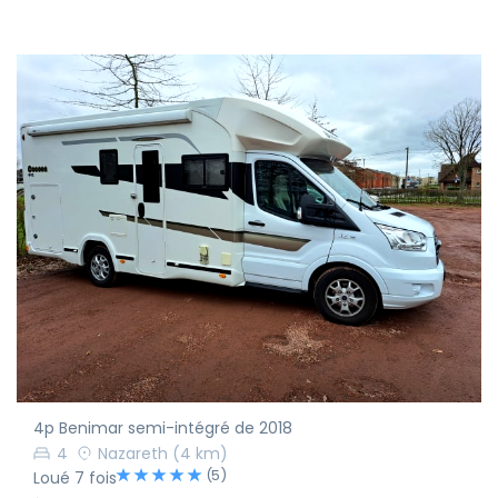
4p Benimar semi-intégré de 2018
4
Nazareth
(4 km)
(5)
Loué 7 fois