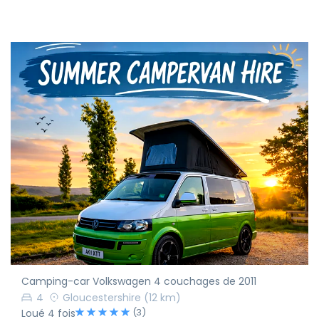
Camping-car Volkswagen 4 couchages de 2011
4
Gloucestershire
(12 km)
(3)
Loué 4 fois