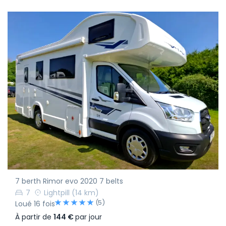
7 berth Rimor evo 2020 7 belts
7
Lightpill
(14 km)
(5)
Loué 16 fois
À partir de
144 €
par jour