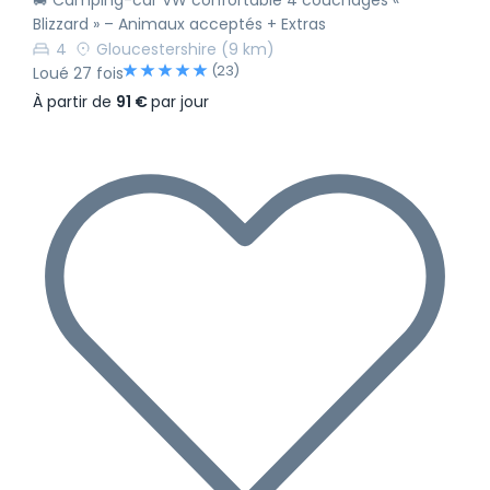
🚐 Camping-car VW confortable 4 couchages «
Blizzard » – Animaux acceptés + Extras
4
Gloucestershire
(9 km)
(23)
Loué 27 fois
À partir de
91 €
par jour