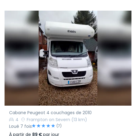
Cabane Peugeot 4 couchages de 2010
4
Frampton on Severn
(13 km)
(7)
Loué 7 fois
À partir de
89 €
par jour