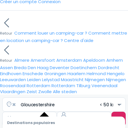
Créer un compte
Connexion
Comment louer un camping-car ?
Comment mettre
Retour
en location un camping-car ?
Centre d'aide
Almere
Amersfoort
Amsterdam
Apeldoorn
Arnhem
Retour
Assen
Breda
Den Haag
Deventer
Doetinchem
Dordrecht
Eindhoven
Enschede
Groningen
Haarlem
Helmond
Hengelo
Leeuwarden
Leiden
Lelystad
Maastricht
Nijmegen
Nijmegen
Roosendaal
Rotterdam
Rotterdam
Tilburg
Veenendaal
Vlaardingen
Zeist
Zwolle
Alle steden
Destinations populaires
Choisir