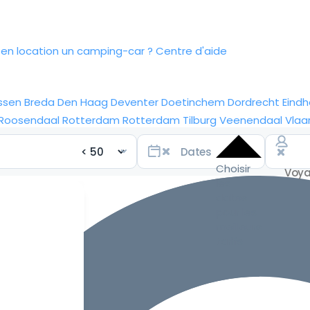
n location un camping-car ?
Centre d'aide
ssen
Breda
Den Haag
Deventer
Doetinchem
Dordrecht
Eind
Roosendaal
Rotterdam
Rotterdam
Tilburg
Veenendaal
Vlaa
Choisir
les
dates
pour les
meilleurs
tarifs