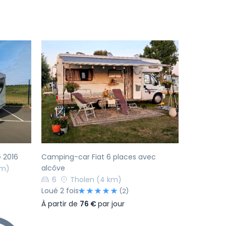
Suivant
Précédent
Suivant
 2016
Camping-car Fiat 6 places avec
alcôve
km)
6
Tholen
(4 km)
Loué 2 fois
(2)
À partir de
76 €
par jour