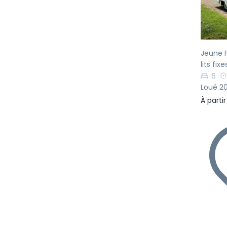
Jeune F
lits fi
6
Loué 20
À parti