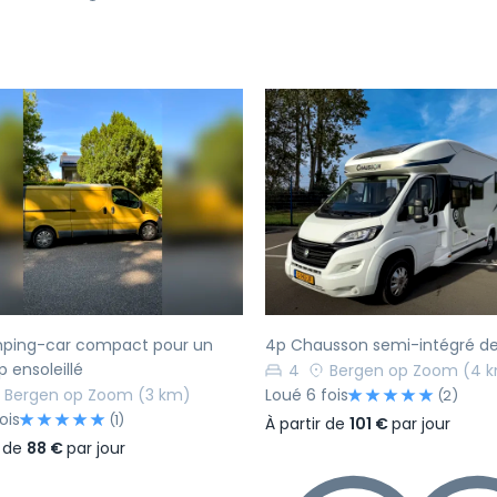
écédent
Suivant
Précédent
ping-car compact pour un
4p Chausson semi-intégré de
p ensoleillé
4
Bergen op Zoom
(4 
Bergen op Zoom
(3 km)
Loué 6 fois
(2)
ois
(1)
À partir de
101 €
par jour
r de
88 €
par jour