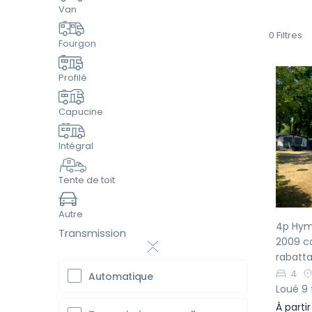
Van
0
Filtres
Fourgon
Profilé
Capucine
Pr
Intégral
Tente de toit
Autre
4p Hyme
Transmission
2009 co
rabatta
4
Automatique
Loué 9 
À parti