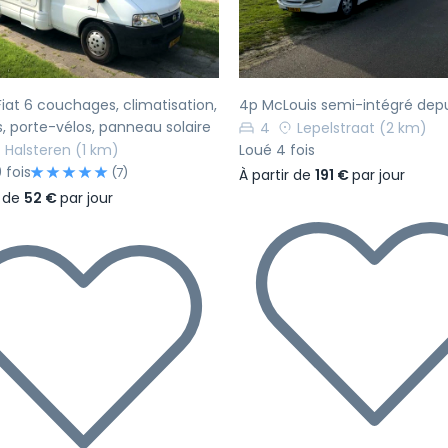
iat 6 couchages, climatisation,
4p McLouis semi-intégré depu
xes, porte-vélos, panneau solaire
4
Lepelstraat
(2 km)
Halsteren
(1 km)
Loué 4 fois
 fois
(7)
À partir de
191 €
par jour
r de
52 €
par jour