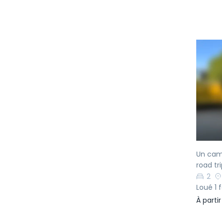
Pr
Un cam
road tri
2
Loué 1 f
À parti