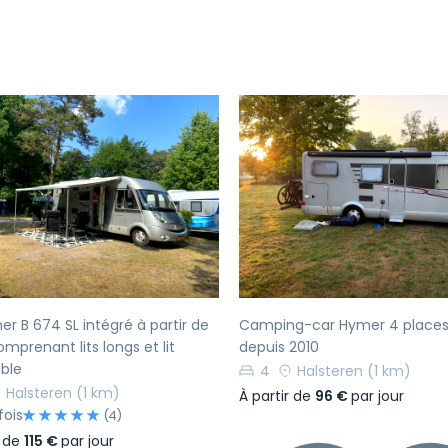
écédent
Suivant
Précédent
r B 674 SL intégré à partir de
Camping-car Hymer 4 places
mprenant lits longs et lit
depuis 2010
ble
4
Halsteren
(1 km)
Halsteren
(1 km)
À partir de
96 €
par jour
fois
(4)
r de
115 €
par jour