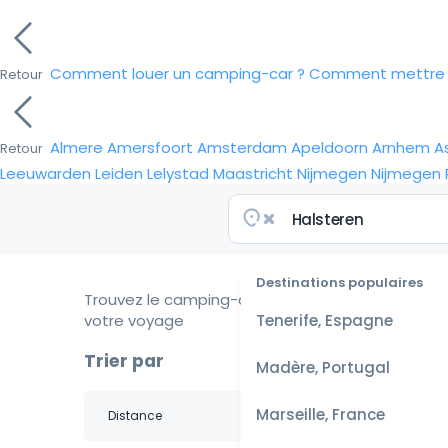
Comment louer un camping-car ?
Comment mettre e
Retour
Almere
Amersfoort
Amsterdam
Apeldoorn
Arnhem
A
Retour
Leeuwarden
Leiden
Lelystad
Maastricht
Nijmegen
Nijmegen
Destinations populaires
Trouvez le camping-car idéal pour
votre voyage
Tenerife, Espagne
Trier par
Madère, Portugal
Marseille, France