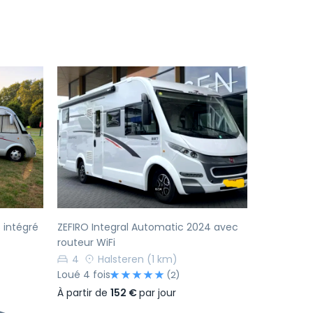
Suivant
Précédent
Suivant
 intégré
ZEFIRO Integral Automatic 2024 avec
routeur WiFi
4
Halsteren
(1 km)
Loué 4 fois
(2)
À partir de
152 €
par jour