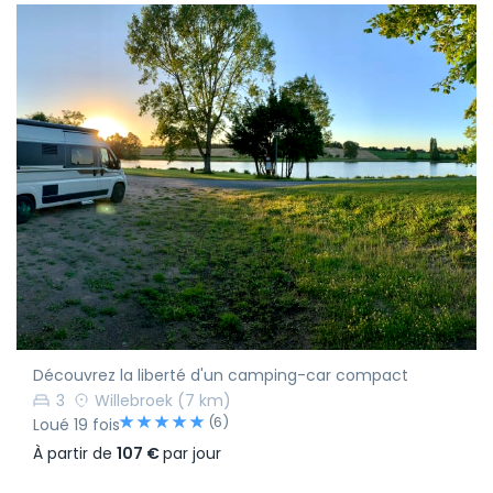
Découvrez la liberté d'un camping-car compact
3
Willebroek
(7 km)
(6)
Loué 19 fois
À partir de
107 €
par jour