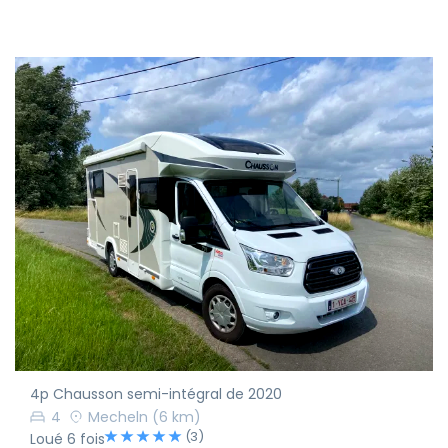
4p Chausson semi-intégral de 2020
4
Mecheln
(6 km)
(3)
Loué 6 fois