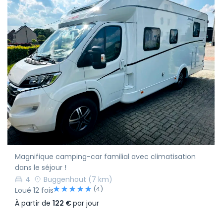
Magnifique camping-car familial avec climatisation
dans le séjour !
4
Buggenhout
(7 km)
(4)
Loué 12 fois
À partir de
122 €
par jour