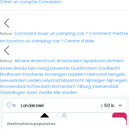
Créer un compte
Connexion
Comment louer un camping-car ?
Comment mettre
Retour
en location un camping-car ?
Centre d'aide
Almere
Amersfoort
Amsterdam
Apeldoorn
Arnhem
Retour
Assen
Breda
Den Haag
Deventer
Doetinchem
Dordrecht
Eindhoven
Enschede
Groningen
Haarlem
Helmond
Hengelo
Leeuwarden
Leiden
Lelystad
Maastricht
Nijmegen
Nijmegen
Roosendaal
Rotterdam
Rotterdam
Tilburg
Veenendaal
Vlaardingen
Zeist
Zwolle
Alle steden
Destinations populaires
Choisir