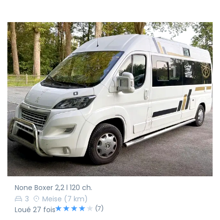
None Boxer 2,2 l 120 ch.
3
Meise
(7 km)
(7)
Loué 27 fois