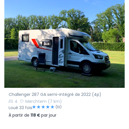
Challenger 287 GA semi-intégré de 2022 (4p)
4
Merchtem
(7 km)
(10)
Loué 33 fois
À partir de
118 €
par jour