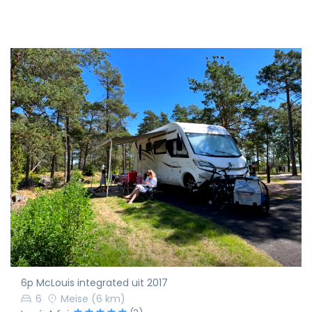
6p McLouis integrated uit 2017
6
Meise
(6 km)